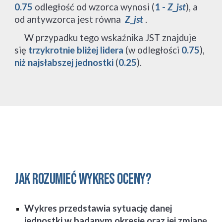
0.75 
odległość od wzorca wynosi (
1 - 
Z_jst
), a 
od antywzorca jest równa 
Z_jst
 . 
     W przypadku tego wskaźnika JST znajduje 
się 
trzykrotnie bliżej lidera
 (w odległości 
0.75
), 
niż najsłabszej jednostki
 (
0.25
).
Jak rozumieć wykres oceny?
Wykres przedstawia sytuację danej 
jednostki w badanym okresie oraz jej zmianę 